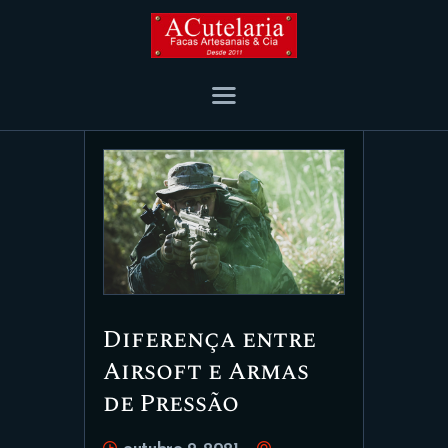
ACUTELARIA BLOG
Tiro e Defesa
CUTELARIA
CAMPING/AVENTURA
PRODUTOS
TIRO E DEFESA
ENTREVISTAS
Diferença entre
Airsoft e Armas
de Pressão